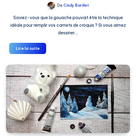
De
Cindy Barillet
Saviez-vous que la gouache pouvait être la technique
idéale pour remplir vos carnets de croquis ? Si vous aimez
dessiner…
Peindre
Lire la suite
à
la
gouache
dans
un
carnet