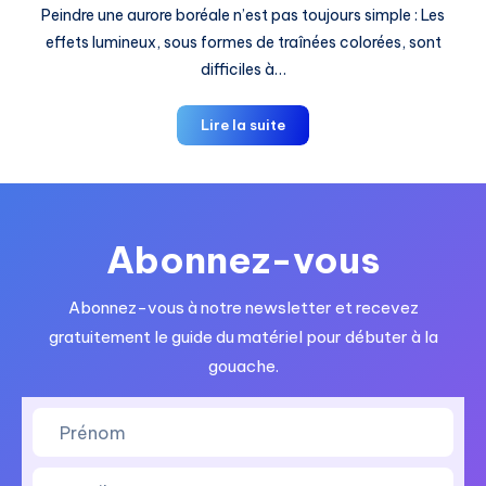
Peindre une aurore boréale n’est pas toujours simple : Les
effets lumineux, sous formes de traînées colorées, sont
difficiles à…
Comment
Lire la suite
peindre
une
aurore
boréale
Abonnez-vous
?
Pas
à
Abonnez-vous à notre newsletter et recevez
pas
gratuitement le guide du matériel pour débuter à la
et
gouache.
conseils