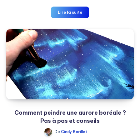
Débuter
Lire la suite
à
la
gouache
en
peignant
des
fleurs
Comment peindre une aurore boréale ?
Pas à pas et conseils
De
Cindy Barillet