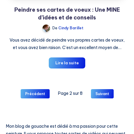
Peindre ses cartes de voeux : Une MINE
d’idées et de conseils
De
Cindy Barillet
Vous avez décidé de peindre vos propres cartes de voeux,
et vous avez bien raison. C’est un excellent moyen de…
Peindre
Lire la suite
ses
cartes
de
voeux
Page 2 sur 8
Précédent
Suivant
:
Une
MINE
d’idées
et
Mon blog de gouache est dédié à ma passion pour cette
de
peinture. Il vous propose toutes sortes de vidéos qui peuvent