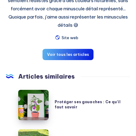
semblent réalistes grâce à des couleurs naturelles, sans
forcément avoir chaque minuscule détail représenté...
Quoique parfois, j'aime aussi représenter les minuscules
détails 😅
Site web
Voir tous les articles
Articles similaires
Protéger
ses
Protéger ses gouaches : Ce qu’il
faut savoir
gouaches
:
Ce
qu’il
Peindre