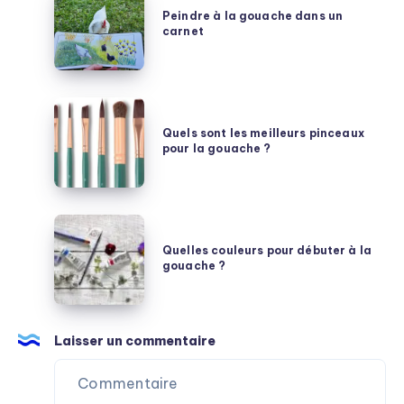
faut
à
Peindre à la gouache dans un
savoir
carnet
la
gouache
dans
un
Quels
carnet
sont
Quels sont les meilleurs pinceaux
pour la gouache ?
les
meilleurs
pinceaux
pour
Quelles
la
couleurs
Quelles couleurs pour débuter à la
gouache
gouache ?
pour
?
débuter
à
la
Laisser un commentaire
gouache
?