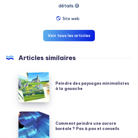
détails 😅
Site web
Voir tous les articles
Articles similaires
Peindre
des
Peindre des paysages minimalistes
à la gouache
paysages
minimalistes
à
la
Comment
gouache
peindre
Comment peindre une aurore
boréale ? Pas à pas et conseils
une
aurore