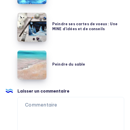
boréale
?
Peindre
Pas
ses
Peindre ses cartes de voeux : Une
à
MINE d’idées et de conseils
cartes
pas
de
et
voeux
conseils
:
Peindre
Une
du
Peindre du sable
MINE
sable
d’idées
et
de
Laisser un commentaire
conseils