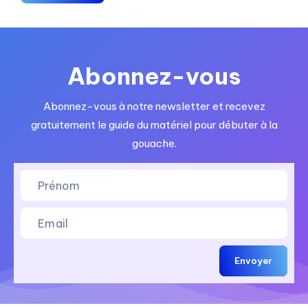
peindre
à
la
gouache
Abonnez-vous
:
Guide
complet
Abonnez-vous à notre newsletter et recevez
pour
gratuitement le guide du matériel pour débuter à la
débuter
gouache.
Envoyer