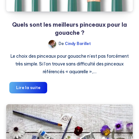
Quels sont les meilleurs pinceaux pour la
gouache ?
De
Cindy Barillet
Le choix des pinceaux pour gouache n’est pas forcément
très simple. Si l’on trouve sans difficulté des pinceaux
référencés « aquarelle »,…
Quels
Lire la suite
sont
les
meilleurs
pinceaux
pour
la
gouache