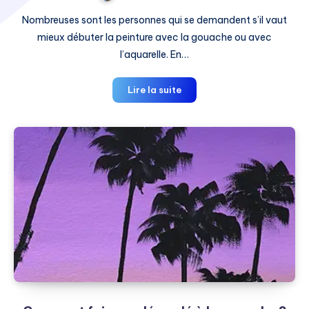
Nombreuses sont les personnes qui se demandent s’il vaut
mieux débuter la peinture avec la gouache ou avec
l’aquarelle. En…
Gouache
Lire la suite
ou
Aquarelle
:
Laquelle
pour
débuter
?
(Comparatif
détaillé)