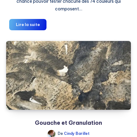
chance pouvoir tester chacune des 74 couleurs qui
composent…
Gouache
Lire la suite
Daniel
Smith
:
Mon
avis
Gouache et Granulation
De
Cindy Barillet