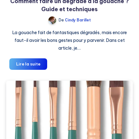
Comment faire un dégradé à la gouache ?
Guide et techniques
De
Cindy Barillet
La gouache fait de fantastiques dégradés, mais encore
faut-il avoir les bons gestes pour y parvenir. Dans cet
article, je…
Comment
Lire la suite
faire
un
dégradé
à
la
gouache
?
Guide
et
techniques