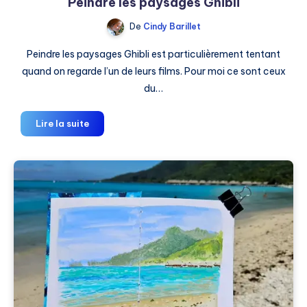
Peindre les paysages Ghibli
De
Cindy Barillet
Peindre les paysages Ghibli est particulièrement tentant
quand on regarde l’un de leurs films. Pour moi ce sont ceux
du…
Peindre
Lire la suite
les
paysages
Ghibli