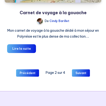
Carnet de voyage à la gouache
De
Cindy Barillet
Mon carnet de voyage à la gouache dédié à mon séjour en
Polynésie est le plus dense de ma collection….
Carnet
Lire la suite
de
voyage
à
la
Page 2 sur 4
Précédent
Suivant
gouache